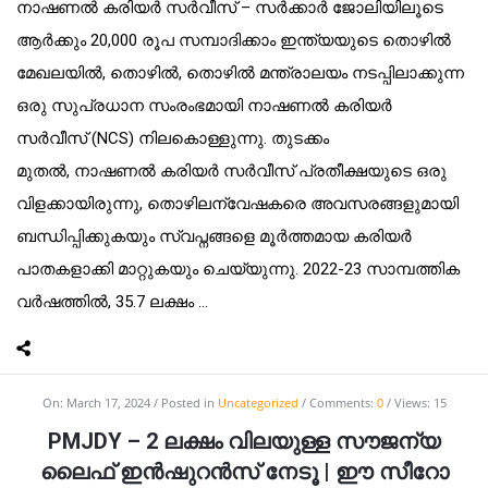
നാഷണൽ കരിയർ സർവീസ് – സർക്കാർ ജോലിയിലൂടെ
ആർക്കും 20,000 രൂപ സമ്പാദിക്കാം ഇന്ത്യയുടെ തൊഴിൽ
മേഖലയിൽ, തൊഴിൽ, തൊഴിൽ മന്ത്രാലയം നടപ്പിലാക്കുന്ന
ഒരു സുപ്രധാന സംരംഭമായി നാഷണൽ കരിയർ
സർവീസ് (NCS) നിലകൊള്ളുന്നു. തുടക്കം
മുതൽ, നാഷണൽ കരിയർ സർവീസ് പ്രതീക്ഷയുടെ ഒരു
വിളക്കായിരുന്നു, തൊഴിലന്വേഷകരെ അവസരങ്ങളുമായി
ബന്ധിപ്പിക്കുകയും സ്വപ്നങ്ങളെ മൂർത്തമായ കരിയർ
പാതകളാക്കി മാറ്റുകയും ചെയ്യുന്നു. 2022-23 സാമ്പത്തിക
വർഷത്തിൽ, 35.7 ലക്ഷം ...
On:
March 17, 2024
Posted in
Uncategorized
Comments:
0
Views: 15
PMJDY – 2 ലക്ഷം വിലയുള്ള സൗജന്യ
ലൈഫ് ഇൻഷുറൻസ് നേടൂ | ഈ സീറോ