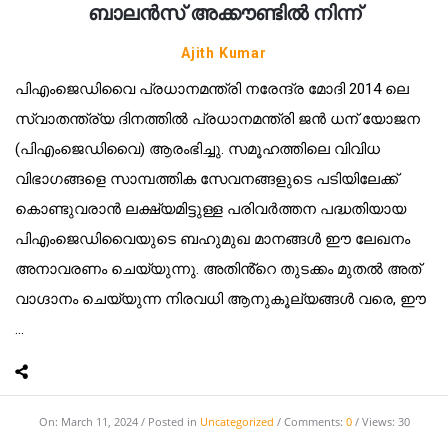
ബാലൻസ് അക്കൗണ്ടിൽ നിന്ന്
Ajith Kumar
പിഎംജെഡിവൈ പ്രധാനമന്ത്രി നരേന്ദ്ര മോദി 2014 ലെ
സ്വാതന്ത്ര്യ ദിനത്തിൽ പ്രധാനമന്ത്രി ജൻ ധന് യോജന
(പിഎംജെഡിവൈ) ആരംഭിച്ചു. സമൂഹത്തിലെ വിവിധ
വിഭാഗങ്ങളെ സാമ്പത്തിക സേവനങ്ങളുടെ പടിയിലേക്ക്
കൊണ്ടുവരാൻ ലക്ഷ്യമിട്ടുള്ള പരിവർത്തന പദ്ധതിയായ
പിഎംജെഡിവൈയുടെ ബഹുമുഖ മാനങ്ങൾ ഈ ലേഖനം
അനാവരണം ചെയ്യുന്നു. അതിൻ്റെ തുടക്കം മുതൽ അത്
വാഗ്ദാനം ചെയ്യുന്ന നിരവധി ആനുകൂല്യങ്ങൾ വരെ, ഈ
...
On:
March 11, 2024
Posted in
Uncategorized
Comments:
0
Views: 30