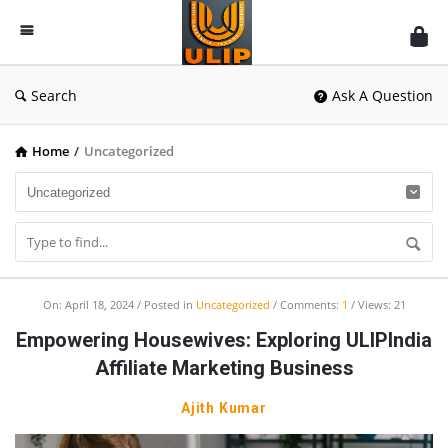
UlipIndia
Discussion
Forum
Search
Ask A Question
Home
/
Uncategorized
UlipIndia
On:
April 18, 2024
Posted in
Uncategorized
Comments:
1
Views: 21
Discussion
Empowering Housewives: Exploring ULIPIndia
Forum
Affiliate Marketing Business
Latest
Ajith Kumar
Articles