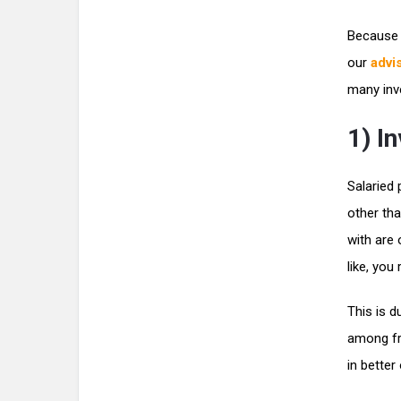
Because 
our
advi
many inv
1) I
Salaried 
other tha
with are 
like, you
This is d
among fri
in better