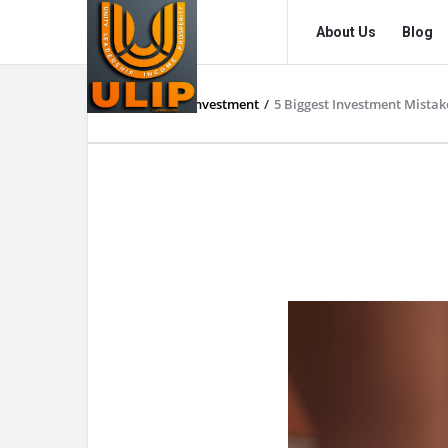
UlipIndia
UlipIndia
About Us
Blog
Discussion
Discussion
Forum
Forum
Home
/
Investment
/
5 Biggest Investment Mistak
Navigation