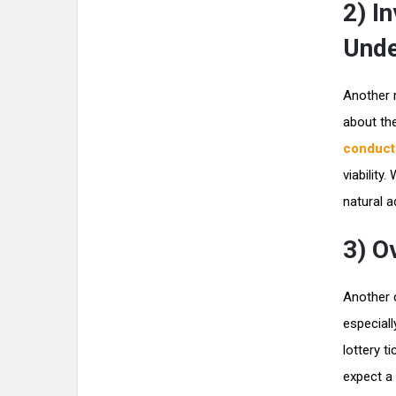
2) I
Unde
Another m
about th
conduct
viability
natural 
3) O
Another 
especial
lottery t
expect a