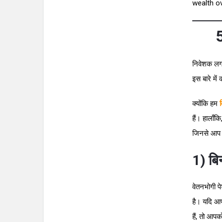
wealth ov
5
निवेशक लगा
इस बारे में
क्योंकि हम
हैं। हालाँक
जिनसे आप 
1) बि
वेतनभोगी पे
है। यदि आप
हैं, तो आप