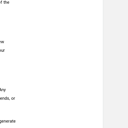
of the
few
our
 Any
rends, or
 generate