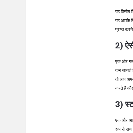
यह वित्तीय
यह आपके वित
प्राप्त कर
2) ऐस
एक और गलती 
कम जानते 
तो आप अपन
करते हैं औ
3) स
एक और आम न
रूप से सच 