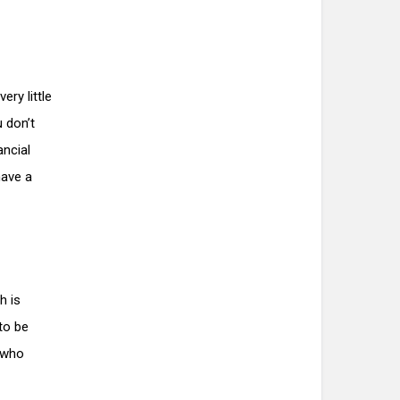
ery little
 don’t
ancial
have a
h is
to be
s who