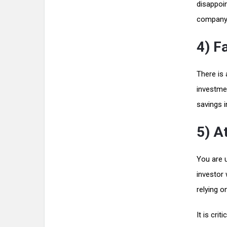
disappoin
company’
4) Fa
There is
investmen
savings i
5) A
You are u
investor 
relying o
It is cri