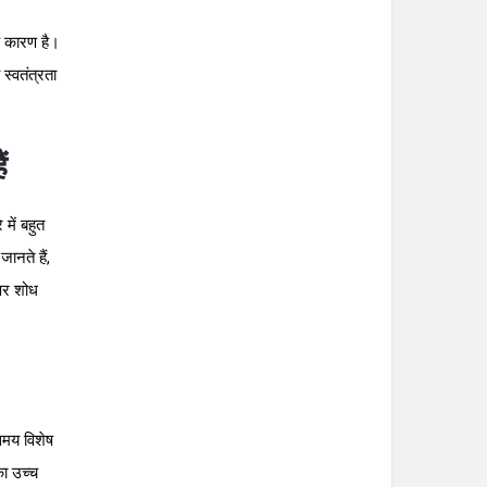
के कारण है।
 स्वतंत्रता
ं
में बहुत
ानते हैं,
पर शोध
समय विशेष
का उच्च