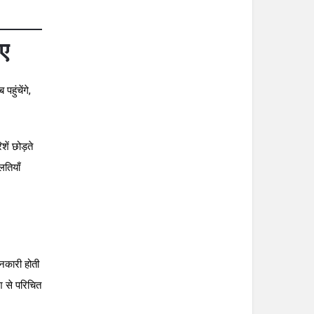
िए
हुंचेंगे,
ें छोड़ते
लतियाँ
ानकारी होती
श से परिचित