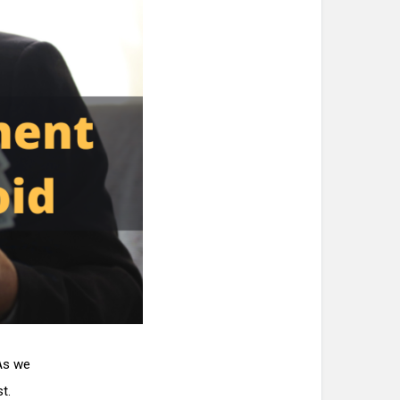
 As we
t.