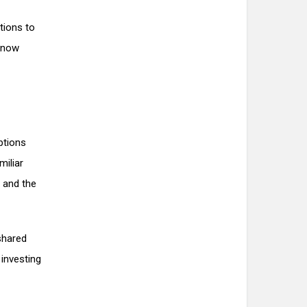
tions to
 know
ptions
miliar
, and the
shared
 investing