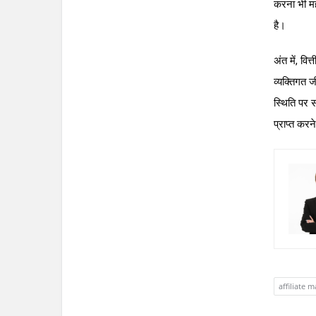
करना भी मह
है।
अंत में, व
व्यक्तिगत 
स्थिति पर स
प्राप्त करन
affiliate 