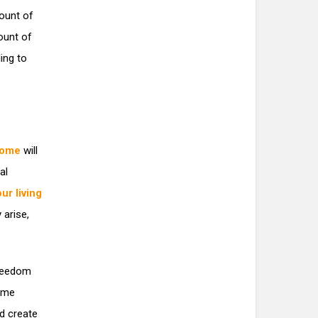
ount of
ount of
ling to
come
will
al
our living
 arise,
freedom
come
nd create