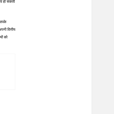
कता हो सकती
 आपके
पनी वित्तीय
यों को