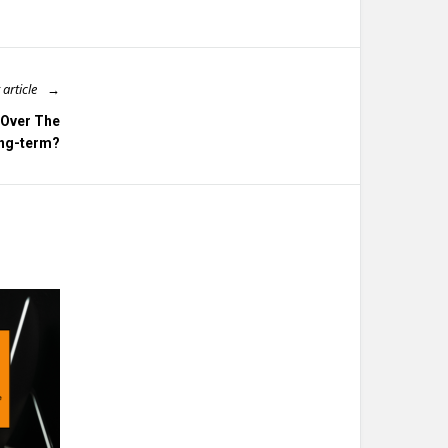
 article
 Over The
ng-term?