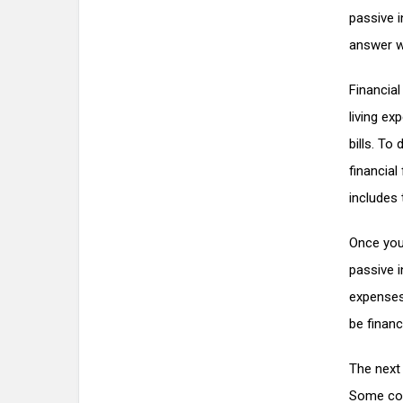
passive 
answer wi
Financia
living ex
bills. T
financial
includes 
Once you
passive 
expenses
be financi
The next 
Some com