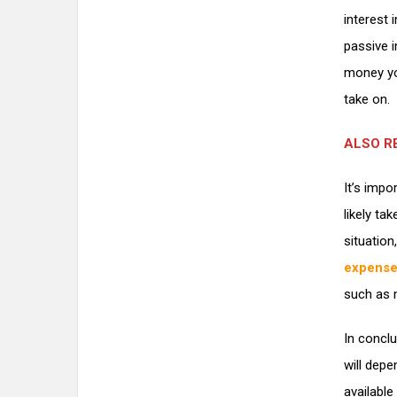
interest
passive 
money you
take on.
ALSO R
It’s impo
likely ta
situation
expens
such as m
In concl
will depe
available