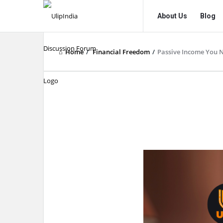
UlipIndia
UlipIndia
About Us
Blog
Discussion
Discussion
Forum
Forum
Home
/
Financial Freedom
/
Passive Income You N
Navigation