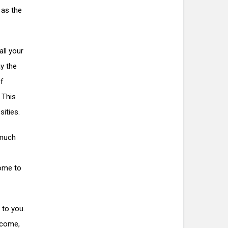
 as the
ll your
ay the
of
 This
sities.
 much
come to
 to you.
ncome,