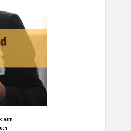
to earn
much