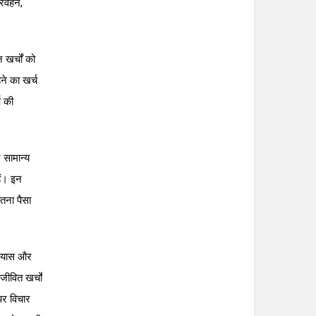
रिवहन,
 खर्चों को
े का खर्च
ष की
 सामान्य
ैं। इन
तना पैसा
प्रयास और
ीवित खर्चों
 पर विचार