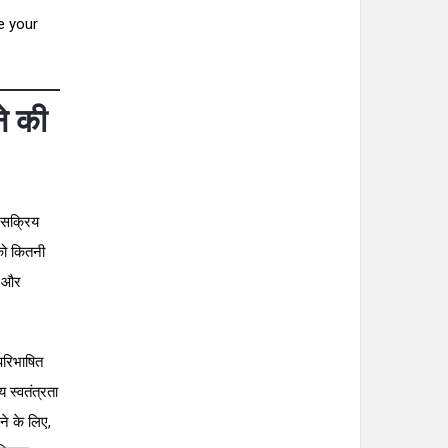
e your
े की
 सक्रिय
पको कितनी
ि और
 परिभाषित
 स्वतंत्रता
ने के लिए,