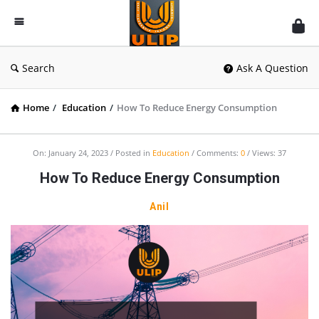
UlipIndia
Discussion
Forum
Search
Ask A Question
Home
/
Education
/
How To Reduce Energy Consumption
On:
January 24, 2023
Posted in
Education
Comments:
0
Views: 37
How To Reduce Energy Consumption
Anil