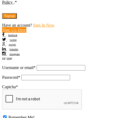
Policy
.
*
Have an account?
Sign In Now
Sign Up Here
facebook
twitter
google
linkedin
instagram
or use
Username or email
*
Password
*
Captcha
*
Remember Me!