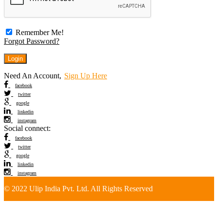
Remember Me!
Forgot Password?
Need An Account,
Sign Up Here
facebook
twitter
google
linkedin
instagram
Social connect:
facebook
twitter
google
linkedin
instagram
© 2022 Ulip India Pvt. Ltd. All Rights Reserved