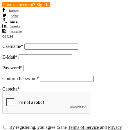
Have an account? Sign In
facebook
twitter
google
linkedin
instagram
or use
Username
*
E-Mail
*
Password
*
Confirm Password
*
Captcha
*
By registering, you agree to the
Terms of Service
and
Privacy