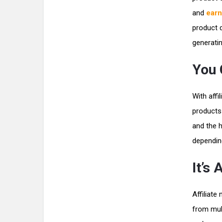
and
earn
product 
generatin
You 
With aff
products
and the 
depending
It’s
Affiliat
from mul