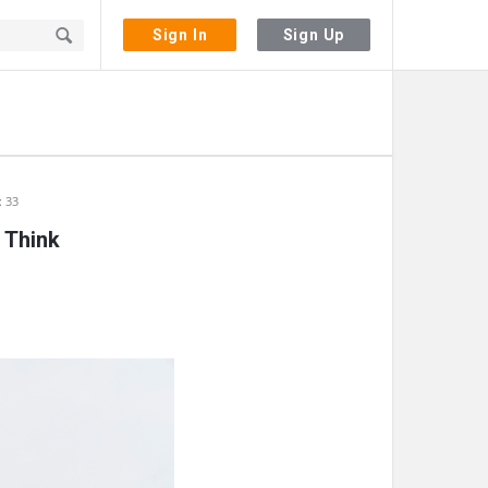
Sign In
Sign Up
: 33
 Think