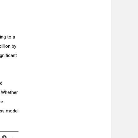
ing to a
illion by
gnificant
nd
. Whether
me
ness model