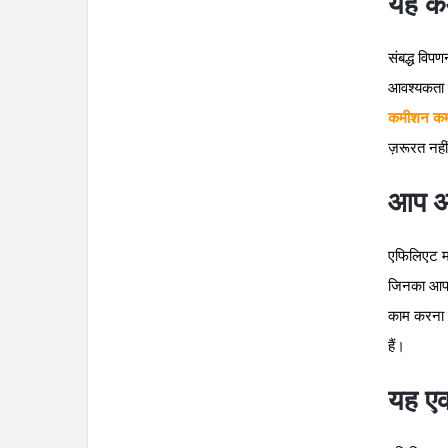
यह कम
संबद्ध विप
आवश्यकता न
कमीशन कमात
ज़रूरत नहीं
आप अप
एफिलिएट मा
जिनका आप प
काम करना च
हैं।
यह एक