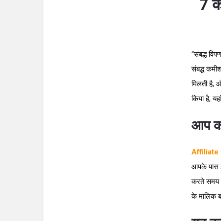
7 क
“संबद्ध वि
संबद्ध कमीश
मिलती है, 
किया है, यह
आप कह
Affiliat
आपके पास इ
करते समय भ
के मालिक ब