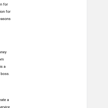
on for
ion for
reasons
oney
rom
is a
 boss.
eate a
service