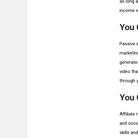
as long 
income w
You 
Passive i
marketin
generates
video th
through yo
You 
Affiliate
and socia
skills an