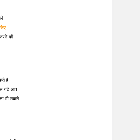
की
 लिए
 करने की
े हैं
िस घंटे आप
घटा भी सकते