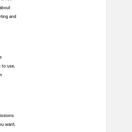
 about
eting and
e
 to use,
wn
issions
ou want,