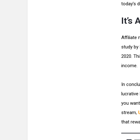
today’s d
It’s
Affiliate
study by 
2020. Thi
income.
In concl
lucrativ
you want
stream,
that rewa