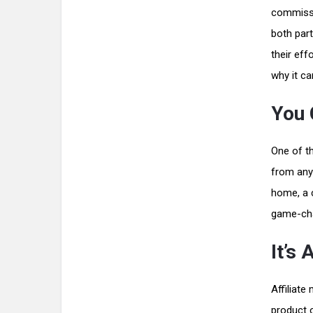
commissio
both part
their eff
why it ca
You 
One of t
from any
home, a c
game-cha
It’s
Affiliate
product 