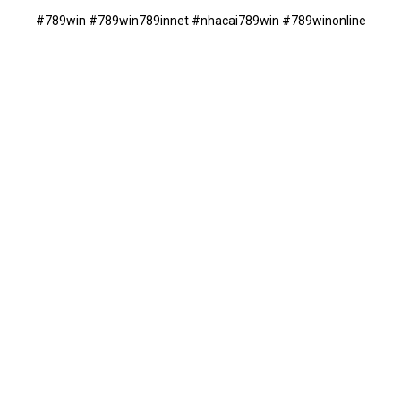
#789win #789win789innet #nhacai789win #789winonline