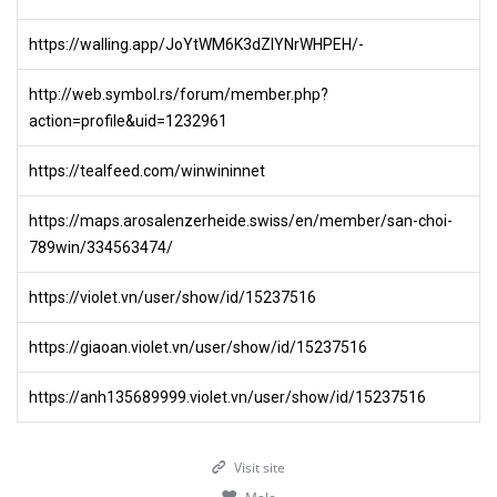
https://walling.app/JoYtWM6K3dZIYNrWHPEH/-
http://web.symbol.rs/forum/member.php?
action=profile&uid=1232961
https://tealfeed.com/winwininnet
https://maps.arosalenzerheide.swiss/en/member/san-choi-
789win/334563474/
https://violet.vn/user/show/id/15237516
https://giaoan.violet.vn/user/show/id/15237516
https://anh135689999.violet.vn/user/show/id/15237516
Visit site