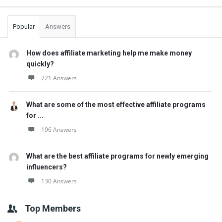
Popular
Answers
How does affiliate marketing help me make money
quickly?
721 Answers
What are some of the most effective affiliate programs
for ...
196 Answers
What are the best affiliate programs for newly emerging
influencers?
130 Answers
Top Members