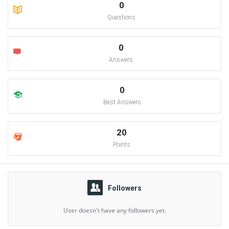
0
Questions
0
Answers
0
Best Answers
20
Points
Followers
User doesn't have any followers yet.