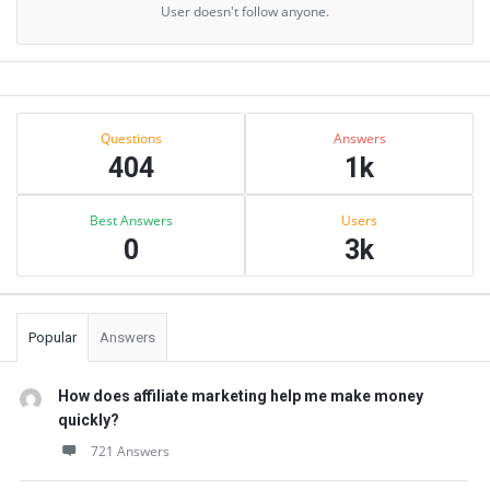
User doesn't follow anyone.
Sidebar
Stats
Questions
Answers
404
1k
Best Answers
Users
0
3k
Popular
Answers
How does affiliate marketing help me make money
quickly?
721 Answers