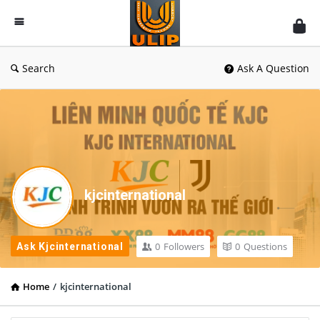
UlipIndia
Discussion
Forum
Search
Ask A Question
kjcinternational
0
Followers
0
Questions
Ask Kjcinternational
Home
/
kjcinternational