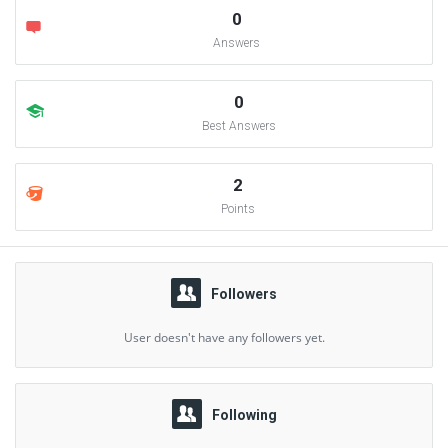
0
Answers
0
Best Answers
2
Points
Followers
User doesn't have any followers yet.
Following