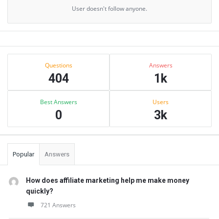
User doesn't follow anyone.
Sidebar
Stats
Questions
Answers
404
1k
Best Answers
Users
0
3k
Popular
Answers
How does affiliate marketing help me make money
quickly?
721 Answers