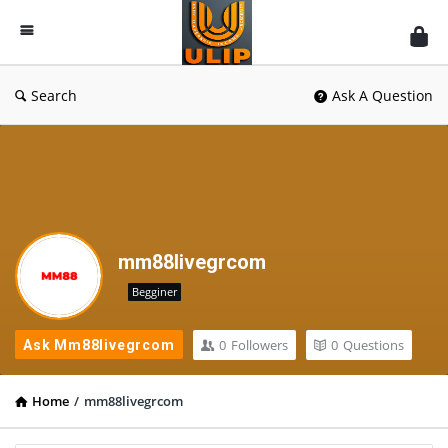
UlipIndia
Discussion
Forum
Search
Ask A Question
mm88livegrcom
Begginer
0
Followers
0
Questions
Ask Mm88livegrcom
Home
/
mm88livegrcom