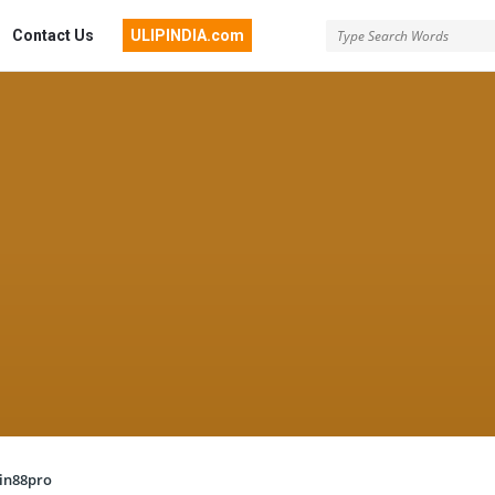
Contact Us
ULIPINDIA.com
in88pro