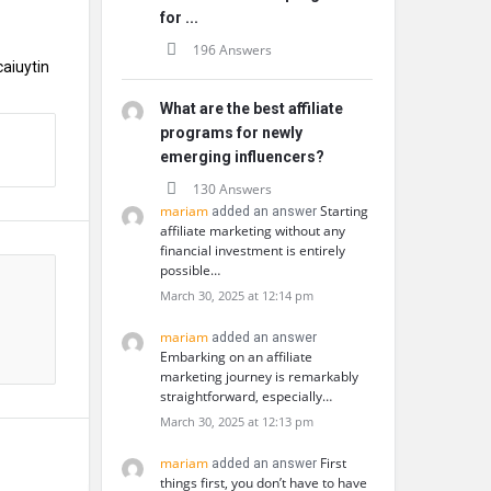
for ...
196 Answers
aiuytin
What are the best affiliate
programs for newly
emerging influencers?
130 Answers
mariam
Starting
added an answer
affiliate marketing without any
financial investment is entirely
possible…
March 30, 2025 at 12:14 pm
mariam
added an answer
Embarking on an affiliate
marketing journey is remarkably
straightforward, especially…
March 30, 2025 at 12:13 pm
mariam
First
added an answer
things first, you don’t have to have