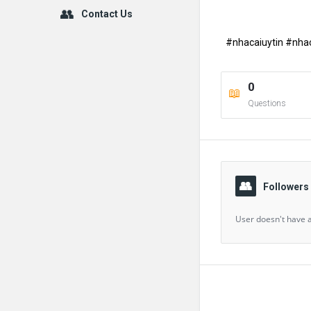
Contact Us
#nhacaiuytin #nhac
0
Questions
Followers
User doesn't have a