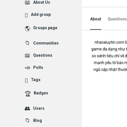
Explore
About Us
Add group
About
Questions
Groups page
Followed Question
nhacaiuytin.com
l
Communities
Followers Question
game đa dạng như thể
Questions
so sánh tiêu chí về 
mạnh yếu tố bảo mậ
Polls
ngũ cập nhật thườ
Tags
Badges
Users
Blog