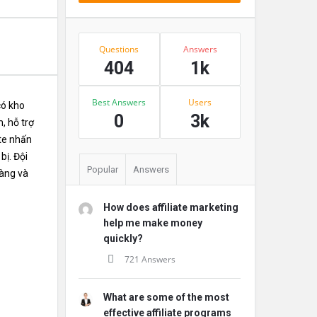
Stats
Questions
Answers
404
1k
Best Answers
Users
có kho
s
0
3k
, hỗ trợ
ite nhấn
bị. Đội
Popular
Answers
àng và
How does affiliate marketing
help me make money
quickly?
721 Answers
What are some of the most
effective affiliate programs