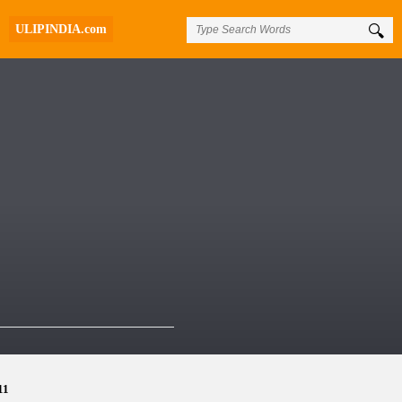
ULIPINDIA.com
11