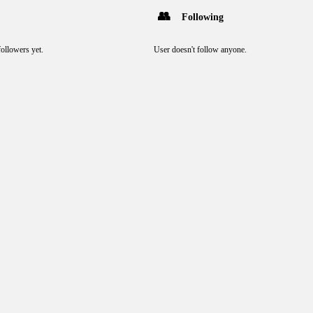
Following
ollowers yet.
User doesn't follow anyone.