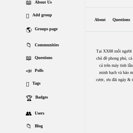
Explore
About Us
Add group
About
Questions
Groups page
Followed Questions
Communities
Followers Answers
Tại
XX88
mỗi
người
Questions
chủ
đề
phong
phú
,
cá
cả
trên
máy
tính
lẫn
Polls
minh
bạch
và
bảo
m
cược
,
ưu
đãi
ngày
&
Tags
Badges
Users
Blog