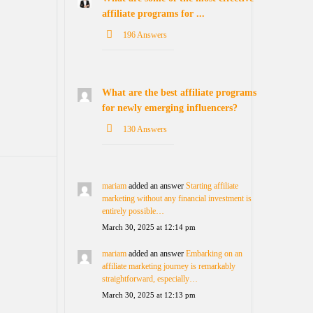
affiliate programs for ...
196 Answers
What are the best affiliate programs
for newly emerging influencers?
130 Answers
mariam
added an answer
Starting affiliate
marketing without any financial investment is
entirely possible…
March 30, 2025 at 12:14 pm
mariam
added an answer
Embarking on an
affiliate marketing journey is remarkably
straightforward, especially…
March 30, 2025 at 12:13 pm