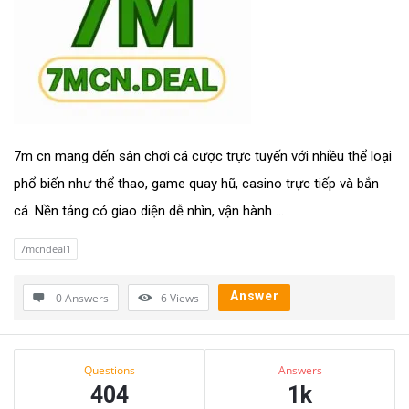
7m cn mang đến sân chơi cá cược trực tuyến với nhiều thể loại
phổ biến như thể thao, game quay hũ, casino trực tiếp và bắn
cá. Nền tảng có giao diện dễ nhìn, vận hành ...
7mcndeal1
Answer
0 Answers
6
Views
Sidebar
Stats
Questions
Answers
404
1k