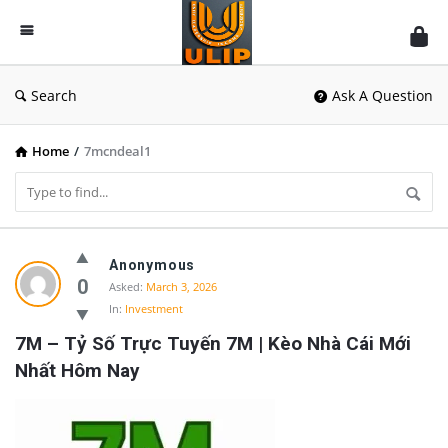
UlipIndia
Discussion
Forum
Search
Ask A Question
Home
/
7mcndeal1
UlipIndia
Anonymous
Discussion
0
Asked:
March 3, 2026
In:
Investment
Forum
7M – Tỷ Số Trực Tuyến 7M | Kèo Nhà Cái Mới 
Latest
Nhất Hôm Nay
Questions