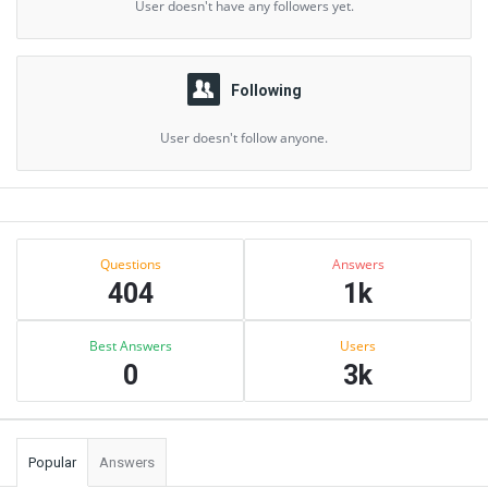
User doesn't have any followers yet.
Following
User doesn't follow anyone.
Sidebar
Stats
Questions
Answers
404
1k
Best Answers
Users
0
3k
Popular
Answers