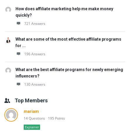
How does affiliate marketing help me make money
quickly?
721 Answers
What are some of the most effective affiliate programs
for ...
196 Answers
What are the best affiliate programs for newly emerging
influencers?
130 Answers
Top Members
mariam
14 Questions
195 Points
Explainer