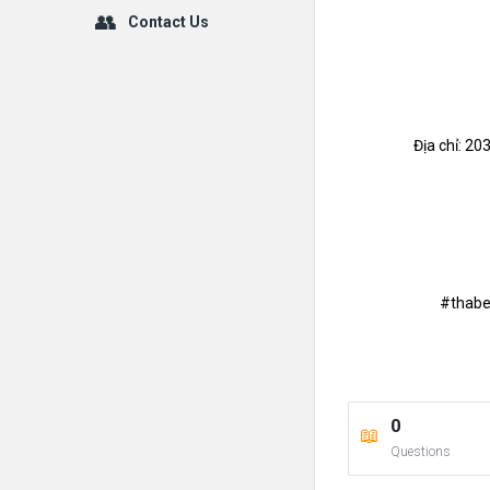
Contact Us
Địa chỉ: 2
#thabe
0
Questions