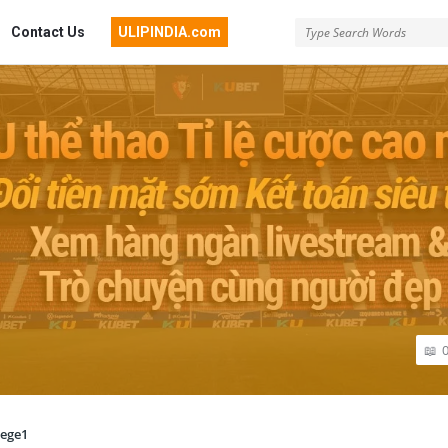
Contact Us
ULIPINDIA.com
lege1