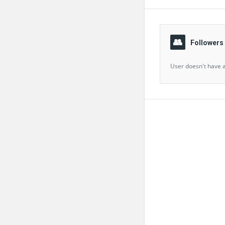
Followers
User doesn't have a