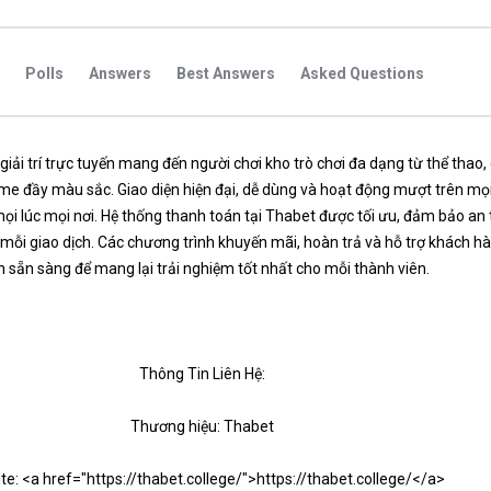
Polls
Answers
Best Answers
Asked Questions
s
Favorite Questions
Groups
Posts
Comments
 giải trí trực tuyến mang đến người chơi kho trò chơi đa dạng từ thể thao,
s
Followers Answers
Followers Posts
Followers Comment
ame đầy màu sắc. Giao diện hiện đại, dễ dùng và hoạt động mượt trên mọi 
ọi lúc mọi nơi. Hệ thống thanh toán tại Thabet được tối ưu, đảm bảo an
mỗi giao dịch. Các chương trình khuyến mãi, hoàn trả và hỗ trợ khách h
n sẵn sàng để mang lại trải nghiệm tốt nhất cho mỗi thành viên.
Thông Tin Liên Hệ:
Thương hiệu: Thabet
te:
<a href="https://thabet.college/">https://thabet.college/</a>