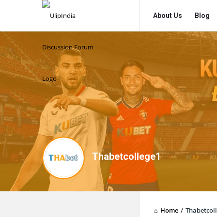
UlipIndia
UlipIndia
About Us
Blog
Discussion
Discussion
Forum
Forum
Navigation
Thabetcollege1
Home
/
Thabetcol